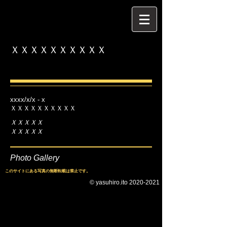
ＸＸＸＸＸＸＸＸＸＸ
xxxx/x/x - x
ＸＸＸＸＸＸＸＸＸＸ
ＸＸＸＸＸ
​ＸＸＸＸＸ
Photo Gallery
このサイトにある写真の無断転載は禁止です。
© yasuhiro.ito
2020-2021