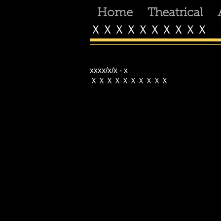
Home
Theatrical
ＸＸＸＸＸＸＸＸＸＸ
xxxx/x/x - x
ＸＸＸＸＸＸＸＸＸＸ