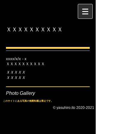
ＸＸＸＸＸＸＸＸＸＸ
xxxx/x/x - x
ＸＸＸＸＸＸＸＸＸＸ
ＸＸＸＸＸ
​ＸＸＸＸＸ
Photo Gallery
このサイトにある写真の無断転載は禁止です。
© yasuhiro.ito
2020-2021