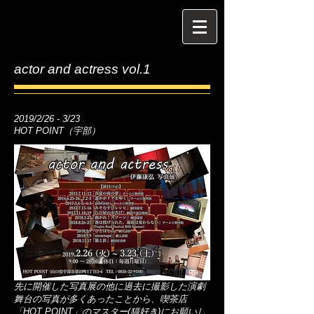
actor and actress vol.1
2019/2/26 - 3/23
HOT POINT（宇部）
先に開催した写真展の他に過去に撮影した演劇
舞台の写真が多くあったことから、喫茶店
「HOT POINT」のマスター(猫好き)に
お願いし