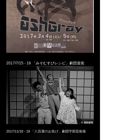
20
17/7/15 - 16
「みそむすびレシピ」劇団遊覚
20
17/11/18 - 19
「八百屋のお告げ」劇団宇部芸術座