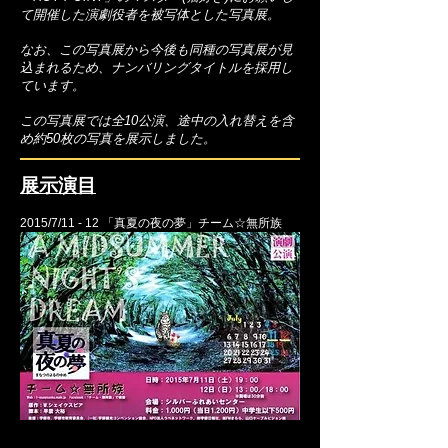
て開催した演劇役者を被写体とした写真展。
なお、この写真展から今後も同種の写真展が見
込まれるため、ナンバリングタイトルを採用し
ています。
この写真展では全10公演、途中の入れ替えを含
め約50枚の写真を展示しました。
展示演目
2015/7/11 - 12
「真夏の夜の夢」チーム☆無所族